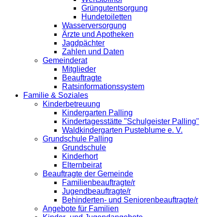
Grüngutentsorgung
Hundetoiletten
Wasserversorgung
Ärzte und Apotheken
Jagdpächter
Zahlen und Daten
Gemeinderat
Mitglieder
Beauftragte
Ratsinformationssystem
Familie & Soziales
Kinderbetreuung
Kindergarten Palling
Kindertagesstätte "Schulgeister Palling"
Waldkindergarten Pusteblume e. V.
Grundschule Palling
Grundschule
Kinderhort
Elternbeirat
Beauftragte der Gemeinde
Familienbeauftragte/r
Jugendbeauftragte/r
Behinderten- und Seniorenbeauftragte/r
Angebote für Familien