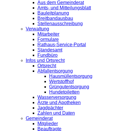
Aus dem Gemeinderat
Amts- und Mitteilungsblatt
Bauleitplanung
Breitbandausbau
Stellenausschreibung
Verwaltung
Mitarbeiter
Formulare
Rathaus-Service-Portal
Standesamt
Fundbüro
Infos und Ortsrecht
Ortsrecht
Abfallentsorgung
Hausmüllentsorgung
Wertstoffhof
Grüngutentsorgung
Hundetoiletten
Wasserversorgung
Ärzte und Apotheken
Jagdpächter
Zahlen und Daten
Gemeinderat
Mitglieder
Beauftragte