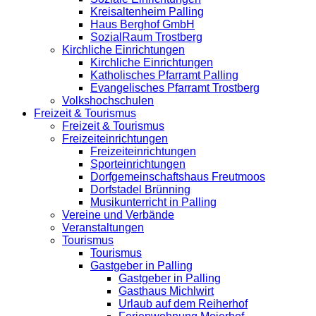
Kreisaltenheim Palling
Haus Berghof GmbH
SozialRaum Trostberg
Kirchliche Einrichtungen
Kirchliche Einrichtungen
Katholisches Pfarramt Palling
Evangelisches Pfarramt Trostberg
Volkshochschulen
Freizeit & Tourismus
Freizeit & Tourismus
Freizeiteinrichtungen
Freizeiteinrichtungen
Sporteinrichtungen
Dorfgemeinschaftshaus Freutmoos
Dorfstadel Brünning
Musikunterricht in Palling
Vereine und Verbände
Veranstaltungen
Tourismus
Tourismus
Gastgeber in Palling
Gastgeber in Palling
Gasthaus Michlwirt
Urlaub auf dem Reiherhof