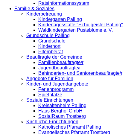
Ratsinformationssystem
Familie & Soziales
Kinderbetreuung
Kindergarten Palling
Kindertagesstätte "Schulgeister Palling"
Waldkindergarten Pusteblume e. V.
Grundschule Palling
Grundschule
Kinderhort
Elternbeirat
Beauftragte der Gemeinde
Familienbeauftragte/r
Jugendbeauftragte/r
Behinderten- und Seniorenbeauftragte/r
Angebote für Familien
Kinder- und Jugendangebote
Ferienprogramm
Spielplätze
Soziale Einrichtungen
Kreisaltenheim Palling
Haus Berghof GmbH
SozialRaum Trostberg
Kirchliche Einrichtungen
Katholisches Pfarramt Palling
Evangelisches Pfarramt Trostberg