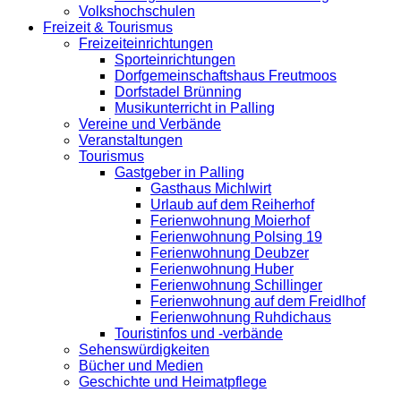
Volkshochschulen
Freizeit & Tourismus
Freizeiteinrichtungen
Sporteinrichtungen
Dorfgemeinschaftshaus Freutmoos
Dorfstadel Brünning
Musikunterricht in Palling
Vereine und Verbände
Veranstaltungen
Tourismus
Gastgeber in Palling
Gasthaus Michlwirt
Urlaub auf dem Reiherhof
Ferienwohnung Moierhof
Ferienwohnung Polsing 19
Ferienwohnung Deubzer
Ferienwohnung Huber
Ferienwohnung Schillinger
Ferienwohnung auf dem Freidlhof
Ferienwohnung Ruhdichaus
Touristinfos und -verbände
Sehenswürdigkeiten
Bücher und Medien
Geschichte und Heimatpflege