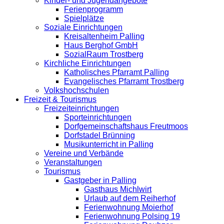
Kinder- und Jugendangebote
Ferienprogramm
Spielplätze
Soziale Einrichtungen
Kreisaltenheim Palling
Haus Berghof GmbH
SozialRaum Trostberg
Kirchliche Einrichtungen
Katholisches Pfarramt Palling
Evangelisches Pfarramt Trostberg
Volkshochschulen
Freizeit & Tourismus
Freizeiteinrichtungen
Sporteinrichtungen
Dorfgemeinschaftshaus Freutmoos
Dorfstadel Brünning
Musikunterricht in Palling
Vereine und Verbände
Veranstaltungen
Tourismus
Gastgeber in Palling
Gasthaus Michlwirt
Urlaub auf dem Reiherhof
Ferienwohnung Moierhof
Ferienwohnung Polsing 19