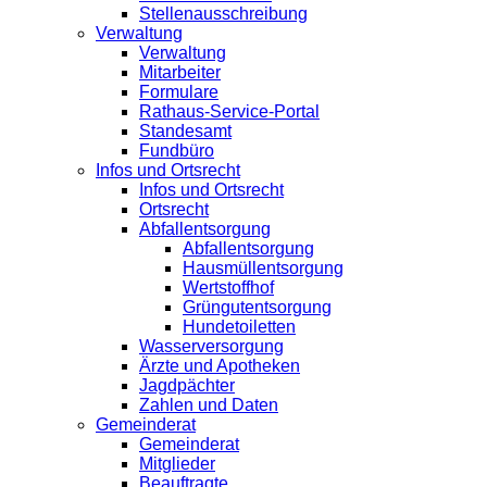
Stellenausschreibung
Verwaltung
Verwaltung
Mitarbeiter
Formulare
Rathaus-Service-Portal
Standesamt
Fundbüro
Infos und Ortsrecht
Infos und Ortsrecht
Ortsrecht
Abfallentsorgung
Abfallentsorgung
Hausmüllentsorgung
Wertstoffhof
Grüngutentsorgung
Hundetoiletten
Wasserversorgung
Ärzte und Apotheken
Jagdpächter
Zahlen und Daten
Gemeinderat
Gemeinderat
Mitglieder
Beauftragte