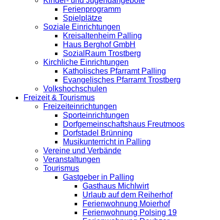
Kinder- und Jugendangebote
Ferienprogramm
Spielplätze
Soziale Einrichtungen
Kreisaltenheim Palling
Haus Berghof GmbH
SozialRaum Trostberg
Kirchliche Einrichtungen
Katholisches Pfarramt Palling
Evangelisches Pfarramt Trostberg
Volkshochschulen
Freizeit & Tourismus
Freizeiteinrichtungen
Sporteinrichtungen
Dorfgemeinschaftshaus Freutmoos
Dorfstadel Brünning
Musikunterricht in Palling
Vereine und Verbände
Veranstaltungen
Tourismus
Gastgeber in Palling
Gasthaus Michlwirt
Urlaub auf dem Reiherhof
Ferienwohnung Moierhof
Ferienwohnung Polsing 19