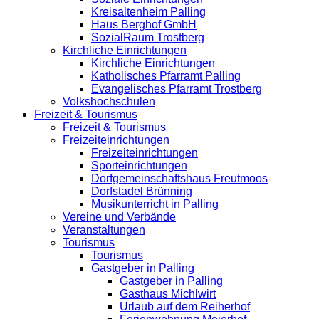
Kreisaltenheim Palling
Haus Berghof GmbH
SozialRaum Trostberg
Kirchliche Einrichtungen
Kirchliche Einrichtungen
Katholisches Pfarramt Palling
Evangelisches Pfarramt Trostberg
Volkshochschulen
Freizeit & Tourismus
Freizeit & Tourismus
Freizeiteinrichtungen
Freizeiteinrichtungen
Sporteinrichtungen
Dorfgemeinschaftshaus Freutmoos
Dorfstadel Brünning
Musikunterricht in Palling
Vereine und Verbände
Veranstaltungen
Tourismus
Tourismus
Gastgeber in Palling
Gastgeber in Palling
Gasthaus Michlwirt
Urlaub auf dem Reiherhof