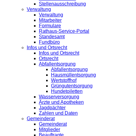
Stellenausschreibung
Verwaltung
Verwaltung
Mitarbeiter
Formulare
Rathaus-Service-Portal
Standesamt
Fundbüro
Infos und Ortsrecht
Infos und Ortsrecht
Ortsrecht
Abfallentsorgung
Abfallentsorgung
Hausmüllentsorgung
Wertstoffhof
Grüngutentsorgung
Hundetoiletten
Wasserversorgung
Ärzte und Apotheken
Jagdpächter
Zahlen und Daten
Gemeinderat
Gemeinderat
Mitglieder
Beauftragte