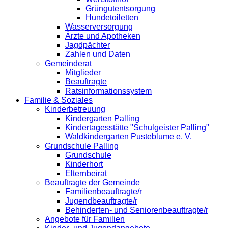
Grüngutentsorgung
Hundetoiletten
Wasserversorgung
Ärzte und Apotheken
Jagdpächter
Zahlen und Daten
Gemeinderat
Mitglieder
Beauftragte
Ratsinformationssystem
Familie & Soziales
Kinderbetreuung
Kindergarten Palling
Kindertagesstätte "Schulgeister Palling"
Waldkindergarten Pusteblume e. V.
Grundschule Palling
Grundschule
Kinderhort
Elternbeirat
Beauftragte der Gemeinde
Familienbeauftragte/r
Jugendbeauftragte/r
Behinderten- und Seniorenbeauftragte/r
Angebote für Familien