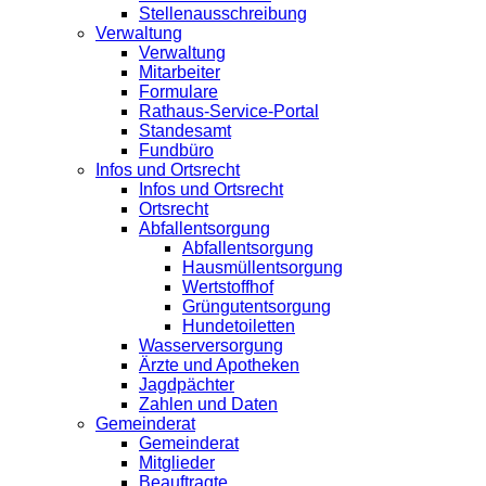
Stellenausschreibung
Verwaltung
Verwaltung
Mitarbeiter
Formulare
Rathaus-Service-Portal
Standesamt
Fundbüro
Infos und Ortsrecht
Infos und Ortsrecht
Ortsrecht
Abfallentsorgung
Abfallentsorgung
Hausmüllentsorgung
Wertstoffhof
Grüngutentsorgung
Hundetoiletten
Wasserversorgung
Ärzte und Apotheken
Jagdpächter
Zahlen und Daten
Gemeinderat
Gemeinderat
Mitglieder
Beauftragte