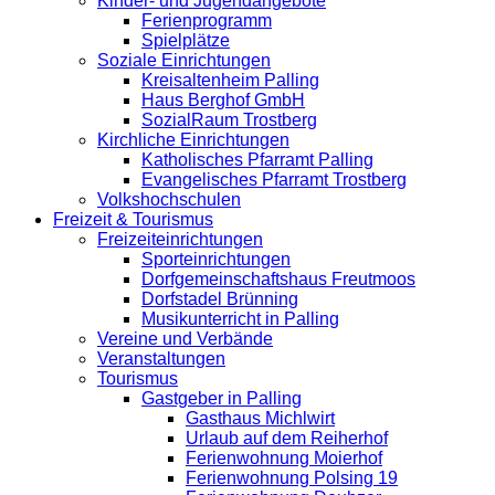
Kinder- und Jugendangebote
Ferienprogramm
Spielplätze
Soziale Einrichtungen
Kreisaltenheim Palling
Haus Berghof GmbH
SozialRaum Trostberg
Kirchliche Einrichtungen
Katholisches Pfarramt Palling
Evangelisches Pfarramt Trostberg
Volkshochschulen
Freizeit & Tourismus
Freizeiteinrichtungen
Sporteinrichtungen
Dorfgemeinschaftshaus Freutmoos
Dorfstadel Brünning
Musikunterricht in Palling
Vereine und Verbände
Veranstaltungen
Tourismus
Gastgeber in Palling
Gasthaus Michlwirt
Urlaub auf dem Reiherhof
Ferienwohnung Moierhof
Ferienwohnung Polsing 19