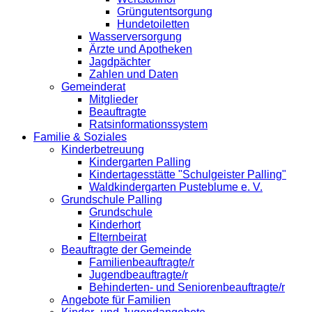
Grüngutentsorgung
Hundetoiletten
Wasserversorgung
Ärzte und Apotheken
Jagdpächter
Zahlen und Daten
Gemeinderat
Mitglieder
Beauftragte
Ratsinformationssystem
Familie & Soziales
Kinderbetreuung
Kindergarten Palling
Kindertagesstätte "Schulgeister Palling"
Waldkindergarten Pusteblume e. V.
Grundschule Palling
Grundschule
Kinderhort
Elternbeirat
Beauftragte der Gemeinde
Familienbeauftragte/r
Jugendbeauftragte/r
Behinderten- und Seniorenbeauftragte/r
Angebote für Familien