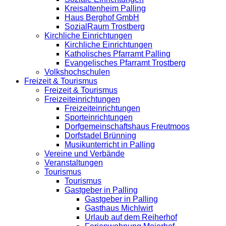
Kreisaltenheim Palling
Haus Berghof GmbH
SozialRaum Trostberg
Kirchliche Einrichtungen
Kirchliche Einrichtungen
Katholisches Pfarramt Palling
Evangelisches Pfarramt Trostberg
Volkshochschulen
Freizeit & Tourismus
Freizeit & Tourismus
Freizeiteinrichtungen
Freizeiteinrichtungen
Sporteinrichtungen
Dorfgemeinschaftshaus Freutmoos
Dorfstadel Brünning
Musikunterricht in Palling
Vereine und Verbände
Veranstaltungen
Tourismus
Tourismus
Gastgeber in Palling
Gastgeber in Palling
Gasthaus Michlwirt
Urlaub auf dem Reiherhof