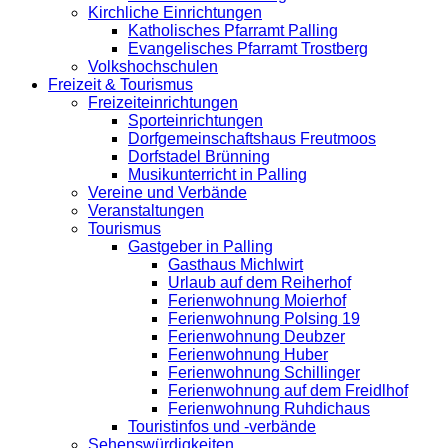
Kirchliche Einrichtungen
Katholisches Pfarramt Palling
Evangelisches Pfarramt Trostberg
Volkshochschulen
Freizeit & Tourismus
Freizeiteinrichtungen
Sporteinrichtungen
Dorfgemeinschaftshaus Freutmoos
Dorfstadel Brünning
Musikunterricht in Palling
Vereine und Verbände
Veranstaltungen
Tourismus
Gastgeber in Palling
Gasthaus Michlwirt
Urlaub auf dem Reiherhof
Ferienwohnung Moierhof
Ferienwohnung Polsing 19
Ferienwohnung Deubzer
Ferienwohnung Huber
Ferienwohnung Schillinger
Ferienwohnung auf dem Freidlhof
Ferienwohnung Ruhdichaus
Touristinfos und -verbände
Sehenswürdigkeiten