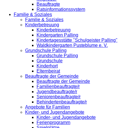
Beauftragte
Ratsinformationssystem
Familie & Soziales
Familie & Soziales
Kinderbetreuung
Kinderbetreuung
Kindergarten Palling
Kindertagesstätte "Schulgeister Palling"
Waldkindergarten Pusteblume e. V.
Grundschule Palling
Grundschule Palling
Grundschule
Kinderhort
Elternbeirat
Beauftragte der Gemeinde
Beauftragte der Gemeinde
Familienbeauftragte/r
Jugendbeauftragte/r
Seniorenbeauftragte/r
Behindertenbeauftragte/r
Angebote für Familien
Kinder- und Jugendangebote
Kinder- und Jugendangebote
Ferienprogramm
Spielplätze