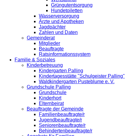
Grüngutentsorgung
Hundetoiletten
Wasserversorgung
Ärzte und Apotheken
Jagdpächter
Zahlen und Daten
Gemeinderat
Mitglieder
Beauftragte
Ratsinformationssystem
Familie & Soziales
Kinderbetreuung
Kindergarten Palling
Kindertagesstätte "Schulgeister Palling"
Waldkindergarten Pusteblume e. V.
Grundschule Palling
Grundschule
Kinderhort
Elternbeirat
Beauftragte der Gemeinde
Familienbeauftragte/r
Jugendbeauftragte/r
Seniorenbeauftragte/r
Behindertenbeauftragte/r