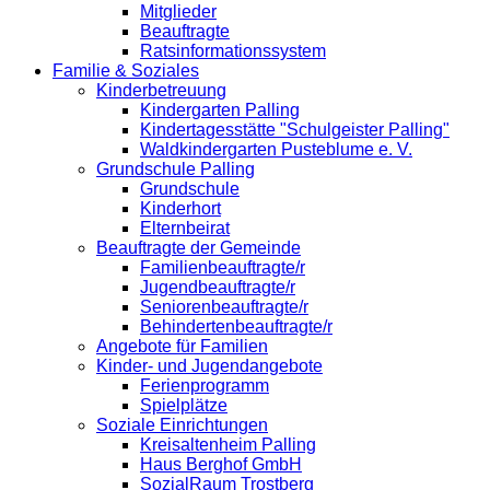
Mitglieder
Beauftragte
Ratsinformationssystem
Familie & Soziales
Kinderbetreuung
Kindergarten Palling
Kindertagesstätte "Schulgeister Palling"
Waldkindergarten Pusteblume e. V.
Grundschule Palling
Grundschule
Kinderhort
Elternbeirat
Beauftragte der Gemeinde
Familienbeauftragte/r
Jugendbeauftragte/r
Seniorenbeauftragte/r
Behindertenbeauftragte/r
Angebote für Familien
Kinder- und Jugendangebote
Ferienprogramm
Spielplätze
Soziale Einrichtungen
Kreisaltenheim Palling
Haus Berghof GmbH
SozialRaum Trostberg