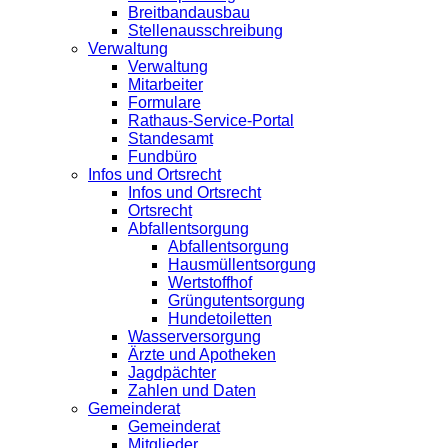
Breitbandausbau
Stellenausschreibung
Verwaltung
Verwaltung
Mitarbeiter
Formulare
Rathaus-Service-Portal
Standesamt
Fundbüro
Infos und Ortsrecht
Infos und Ortsrecht
Ortsrecht
Abfallentsorgung
Abfallentsorgung
Hausmüllentsorgung
Wertstoffhof
Grüngutentsorgung
Hundetoiletten
Wasserversorgung
Ärzte und Apotheken
Jagdpächter
Zahlen und Daten
Gemeinderat
Gemeinderat
Mitglieder