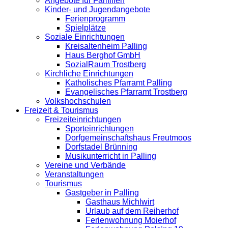
Angebote für Familien
Kinder- und Jugendangebote
Ferienprogramm
Spielplätze
Soziale Einrichtungen
Kreisaltenheim Palling
Haus Berghof GmbH
SozialRaum Trostberg
Kirchliche Einrichtungen
Katholisches Pfarramt Palling
Evangelisches Pfarramt Trostberg
Volkshochschulen
Freizeit & Tourismus
Freizeiteinrichtungen
Sporteinrichtungen
Dorfgemeinschaftshaus Freutmoos
Dorfstadel Brünning
Musikunterricht in Palling
Vereine und Verbände
Veranstaltungen
Tourismus
Gastgeber in Palling
Gasthaus Michlwirt
Urlaub auf dem Reiherhof
Ferienwohnung Moierhof