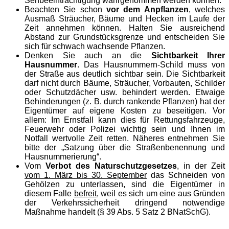
Sehbeeinträchtigung wahrgenommen werden können.
Beachten Sie schon
vor dem Anpflanzen
, welches
Ausmaß Sträucher, Bäume und Hecken im Laufe der
Zeit annehmen können. Halten Sie ausreichend
Abstand zur Grundstücksgrenze und entscheiden Sie
sich für schwach wachsende Pflanzen.
Denken Sie auch an die
Sichtbarkeit Ihrer
Hausnummer
. Das Hausnummern-Schild muss von
der Straße aus deutlich sichtbar sein. Die Sichtbarkeit
darf nicht durch Bäume, Sträucher, Vorbauten, Schilder
oder Schutzdächer usw. behindert werden. Etwaige
Behinderungen (z. B. durch rankende Pflanzen) hat der
Eigentümer auf eigene Kosten zu beseitigen. Vor
allem: Im Ernstfall kann dies für Rettungsfahrzeuge,
Feuerwehr oder Polizei wichtig sein und Ihnen im
Notfall wertvolle Zeit retten. Näheres entnehmen Sie
bitte der „Satzung über die Straßenbenennung und
Hausnummerierung“.
Vom
Verbot des Naturschutzgesetzes
, in der Zeit
vom 1. März bis 30. September
das Schneiden von
Gehölzen zu unterlassen, sind die Eigentümer in
diesem Falle
befreit
, weil es sich um eine aus Gründen
der Verkehrssicherheit dringend notwendige
Maßnahme handelt (§ 39 Abs. 5 Satz 2 BNatSchG).