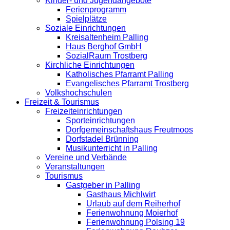
Kinder- und Jugendangebote
Ferienprogramm
Spielplätze
Soziale Einrichtungen
Kreisaltenheim Palling
Haus Berghof GmbH
SozialRaum Trostberg
Kirchliche Einrichtungen
Katholisches Pfarramt Palling
Evangelisches Pfarramt Trostberg
Volkshochschulen
Freizeit & Tourismus
Freizeiteinrichtungen
Sporteinrichtungen
Dorfgemeinschaftshaus Freutmoos
Dorfstadel Brünning
Musikunterricht in Palling
Vereine und Verbände
Veranstaltungen
Tourismus
Gastgeber in Palling
Gasthaus Michlwirt
Urlaub auf dem Reiherhof
Ferienwohnung Moierhof
Ferienwohnung Polsing 19