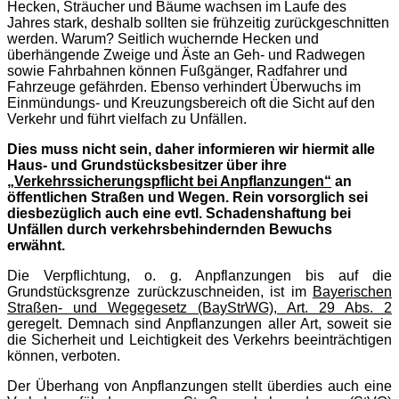
Hecken, Sträucher und Bäume wachsen im Laufe des
Jahres stark, deshalb sollten sie frühzeitig zurückgeschnitten
werden. Warum? Seitlich wuchernde Hecken und
überhängende Zweige und Äste an Geh- und Radwegen
sowie Fahrbahnen können Fußgänger, Radfahrer und
Fahrzeuge gefährden. Ebenso verhindert Überwuchs im
Einmündungs- und Kreuzungsbereich oft die Sicht auf den
Verkehr und führt vielfach zu Unfällen.
Dies muss nicht sein, daher informieren wir hiermit alle
Haus- und Grundstücksbesitzer über ihre
„Verkehrssicherungspflicht bei Anpflanzungen“
an
öffentlichen Straßen und Wegen. Rein vorsorglich sei
diesbezüglich auch eine evtl. Schadenshaftung bei
Unfällen durch verkehrsbehindernden Bewuchs
erwähnt.
Die Verpflichtung, o. g. Anpflanzungen bis auf die
Grundstücksgrenze zurückzuschneiden, ist im
Bayerischen
Straßen- und Wegegesetz (BayStrWG), Art. 29 Abs. 2
geregelt. Demnach sind Anpflanzungen aller Art, soweit sie
die Sicherheit und Leichtigkeit des Verkehrs beeinträchtigen
können, verboten.
Der Überhang von Anpflanzungen stellt überdies auch eine