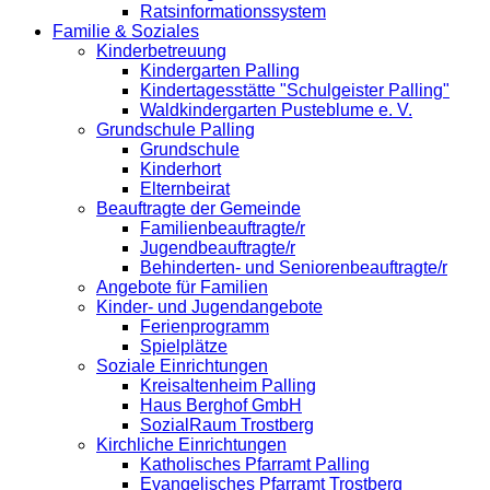
Ratsinformationssystem
Familie & Soziales
Kinderbetreuung
Kindergarten Palling
Kindertagesstätte "Schulgeister Palling"
Waldkindergarten Pusteblume e. V.
Grundschule Palling
Grundschule
Kinderhort
Elternbeirat
Beauftragte der Gemeinde
Familienbeauftragte/r
Jugendbeauftragte/r
Behinderten- und Seniorenbeauftragte/r
Angebote für Familien
Kinder- und Jugendangebote
Ferienprogramm
Spielplätze
Soziale Einrichtungen
Kreisaltenheim Palling
Haus Berghof GmbH
SozialRaum Trostberg
Kirchliche Einrichtungen
Katholisches Pfarramt Palling
Evangelisches Pfarramt Trostberg