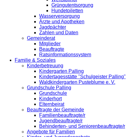
Grüngutentsorgung
Hundetoiletten
Wasserversorgung
Ärzte und Apotheken
Jagdpächter
Zahlen und Daten
Gemeinderat
Mitglieder
Beauftragte
Ratsinformationssystem
Familie & Soziales
Kinderbetreuung
Kindergarten Palling
Kindertagesstätte "Schulgeister Palling"
Waldkindergarten Pusteblume e. V.
Grundschule Palling
Grundschule
Kinderhort
Elternbeirat
Beauftragte der Gemeinde
Familienbeauftragte/r
Jugendbeauftragte/r
Behinderten- und Seniorenbeauftragte/r
Angebote für Familien