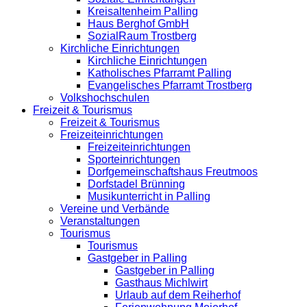
Kreisaltenheim Palling
Haus Berghof GmbH
SozialRaum Trostberg
Kirchliche Einrichtungen
Kirchliche Einrichtungen
Katholisches Pfarramt Palling
Evangelisches Pfarramt Trostberg
Volkshochschulen
Freizeit & Tourismus
Freizeit & Tourismus
Freizeiteinrichtungen
Freizeiteinrichtungen
Sporteinrichtungen
Dorfgemeinschaftshaus Freutmoos
Dorfstadel Brünning
Musikunterricht in Palling
Vereine und Verbände
Veranstaltungen
Tourismus
Tourismus
Gastgeber in Palling
Gastgeber in Palling
Gasthaus Michlwirt
Urlaub auf dem Reiherhof