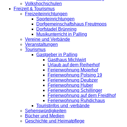
Volkshochschulen
Freizeit & Tourismus
Freizeiteinrichtungen
Sporteinrichtungen
Dorfgemeinschaftshaus Freutmoos
Dorfstadel Brünning
Musikunterricht in Palling
Vereine und Verbände
Veranstaltungen
Tourismus
Gastgeber in Palling
Gasthaus Michlwirt
Urlaub auf dem Reiherhof
Ferienwohnung Moierhof
Ferienwohnung Polsing 19
Ferienwohnung Deubzer
Ferienwohnung Huber
Ferienwohnung Schillinger
Ferienwohnung auf dem Freidlhof
Ferienwohnung Ruhdichaus
Touristinfos und -verbände
Sehenswürdigkeiten
Bücher und Medien
Geschichte und Heimatpflege