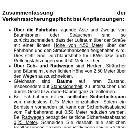
Zusammenfassung der
Verkehrssicherungspflicht bei Anpflanzungen:
Über die Fahrbahn
ragende Äste und Zweige von
Baumkronen oder Sträuchern sind so
zurückzuschneiden, dass der Luftraum über der Straße
mit einer lichten
Höhe von 4,50 Meter
über der
Fahrbahn und den Straßenbanketten freigehalten wird.
Dies stellt eine Durchfahrtshöhe für LKWs bzw. auch
Rettungsfahrzeugen von 4,50 Meter sicher.
Über Geh- und Radwegen
sind Hecken, Sträucher
und Bäume mit einer lichten
Höhe von 2,50 Meter
über
den Wegen auszuschneiden.
Gleichsam sind
Bäume
auf ihren Zustand,
insbesondere auf
Standsicherheit
, zu untersuchen und
dürres Geäst bzw. dürre Bäume ganz zu entfernen.
Bei Fahrbahnen ist ein
seitlicher Sicherheitsraum
von mindestens 0,75 Meter einzuhalten. Sofern ein
Bordstein vorhanden ist, kann der Sicherheitsabstand
vom
Fahrbahnrand auf 0,50 Meter
reduziert werden.
Bei
Radwegen
beträgt der seitliche Sicherheitsabstand
0,25 Meter
. Schneiden Sie deshalb alle seitlichen
Bepflanzungen an Geh- und Radwegen sowie Straßen