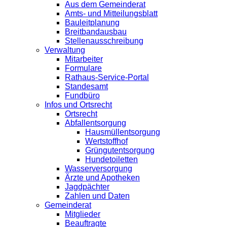
Aus dem Gemeinderat
Amts- und Mitteilungsblatt
Bauleitplanung
Breitbandausbau
Stellenausschreibung
Verwaltung
Mitarbeiter
Formulare
Rathaus-Service-Portal
Standesamt
Fundbüro
Infos und Ortsrecht
Ortsrecht
Abfallentsorgung
Hausmüllentsorgung
Wertstoffhof
Grüngutentsorgung
Hundetoiletten
Wasserversorgung
Ärzte und Apotheken
Jagdpächter
Zahlen und Daten
Gemeinderat
Mitglieder
Beauftragte