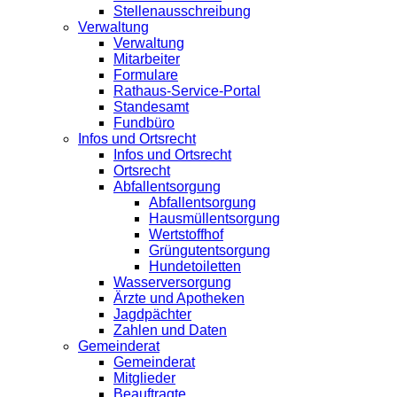
Stellenausschreibung
Verwaltung
Verwaltung
Mitarbeiter
Formulare
Rathaus-Service-Portal
Standesamt
Fundbüro
Infos und Ortsrecht
Infos und Ortsrecht
Ortsrecht
Abfallentsorgung
Abfallentsorgung
Hausmüllentsorgung
Wertstoffhof
Grüngutentsorgung
Hundetoiletten
Wasserversorgung
Ärzte und Apotheken
Jagdpächter
Zahlen und Daten
Gemeinderat
Gemeinderat
Mitglieder
Beauftragte