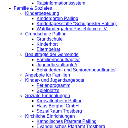
Ratsinformationssystem
Familie & Soziales
Kinderbetreuung
Kindergarten Palling
Kindertagesstätte "Schulgeister Palling"
Waldkindergarten Pusteblume e. V.
Grundschule Palling
Grundschule
Kinderhort
Elternbeirat
Beauftragte der Gemeinde
Familienbeauftragte/r
Jugendbeauftragte/r
Behinderten- und Seniorenbeauftragte/r
Angebote für Familien
Kinder- und Jugendangebote
Ferienprogramm
Spielplätze
Soziale Einrichtungen
Kreisaltenheim Palling
Haus Berghof GmbH
SozialRaum Trostberg
Kirchliche Einrichtungen
Katholisches Pfarramt Palling
Evangelisches Pfarramt Trostberg