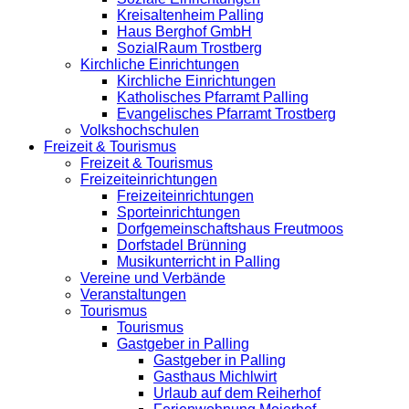
Kreisaltenheim Palling
Haus Berghof GmbH
SozialRaum Trostberg
Kirchliche Einrichtungen
Kirchliche Einrichtungen
Katholisches Pfarramt Palling
Evangelisches Pfarramt Trostberg
Volkshochschulen
Freizeit & Tourismus
Freizeit & Tourismus
Freizeiteinrichtungen
Freizeiteinrichtungen
Sporteinrichtungen
Dorfgemeinschaftshaus Freutmoos
Dorfstadel Brünning
Musikunterricht in Palling
Vereine und Verbände
Veranstaltungen
Tourismus
Tourismus
Gastgeber in Palling
Gastgeber in Palling
Gasthaus Michlwirt
Urlaub auf dem Reiherhof