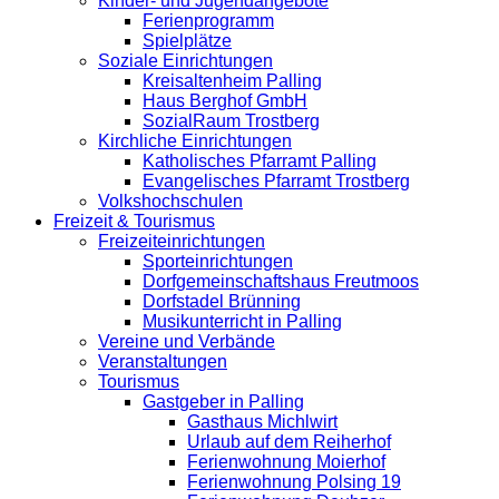
Kinder- und Jugendangebote
Ferienprogramm
Spielplätze
Soziale Einrichtungen
Kreisaltenheim Palling
Haus Berghof GmbH
SozialRaum Trostberg
Kirchliche Einrichtungen
Katholisches Pfarramt Palling
Evangelisches Pfarramt Trostberg
Volkshochschulen
Freizeit & Tourismus
Freizeiteinrichtungen
Sporteinrichtungen
Dorfgemeinschaftshaus Freutmoos
Dorfstadel Brünning
Musikunterricht in Palling
Vereine und Verbände
Veranstaltungen
Tourismus
Gastgeber in Palling
Gasthaus Michlwirt
Urlaub auf dem Reiherhof
Ferienwohnung Moierhof
Ferienwohnung Polsing 19