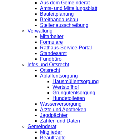
Aus dem Gemeinderat
Amts- und Mitteilungsblatt
Bauleitplanung
Breitbandausbau
Stellenausschreibung
Verwaltung
Mitarbeiter
Formulare
Rathaus-Service-Portal
Standesamt
Fundbüro
Infos und Ortsrecht
Ortsrecht
Abfallentsorgung
Hausmüllentsorgung
Wertstoffhof
Grüngutentsorgung
Hundetoiletten
Wasserversorgung
Ärzte und Apotheken
Jagdpächter
Zahlen und Daten
Gemeinderat
Mitglieder
Beauftragte