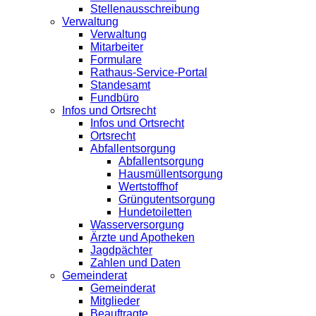
Stellenausschreibung
Verwaltung
Verwaltung
Mitarbeiter
Formulare
Rathaus-Service-Portal
Standesamt
Fundbüro
Infos und Ortsrecht
Infos und Ortsrecht
Ortsrecht
Abfallentsorgung
Abfallentsorgung
Hausmüllentsorgung
Wertstoffhof
Grüngutentsorgung
Hundetoiletten
Wasserversorgung
Ärzte und Apotheken
Jagdpächter
Zahlen und Daten
Gemeinderat
Gemeinderat
Mitglieder
Beauftragte