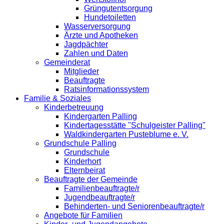
Grüngutentsorgung
Hundetoiletten
Wasserversorgung
Ärzte und Apotheken
Jagdpächter
Zahlen und Daten
Gemeinderat
Mitglieder
Beauftragte
Ratsinformationssystem
Familie & Soziales
Kinderbetreuung
Kindergarten Palling
Kindertagesstätte "Schulgeister Palling"
Waldkindergarten Pusteblume e. V.
Grundschule Palling
Grundschule
Kinderhort
Elternbeirat
Beauftragte der Gemeinde
Familienbeauftragte/r
Jugendbeauftragte/r
Behinderten- und Seniorenbeauftragte/r
Angebote für Familien