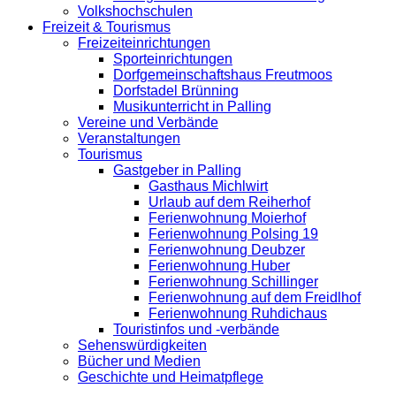
Volkshochschulen
Freizeit & Tourismus
Freizeiteinrichtungen
Sporteinrichtungen
Dorfgemeinschaftshaus Freutmoos
Dorfstadel Brünning
Musikunterricht in Palling
Vereine und Verbände
Veranstaltungen
Tourismus
Gastgeber in Palling
Gasthaus Michlwirt
Urlaub auf dem Reiherhof
Ferienwohnung Moierhof
Ferienwohnung Polsing 19
Ferienwohnung Deubzer
Ferienwohnung Huber
Ferienwohnung Schillinger
Ferienwohnung auf dem Freidlhof
Ferienwohnung Ruhdichaus
Touristinfos und -verbände
Sehenswürdigkeiten
Bücher und Medien
Geschichte und Heimatpflege