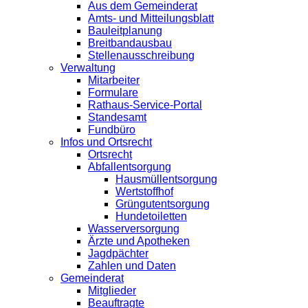
Aus dem Gemeinderat
Amts- und Mitteilungsblatt
Bauleitplanung
Breitbandausbau
Stellenausschreibung
Verwaltung
Mitarbeiter
Formulare
Rathaus-Service-Portal
Standesamt
Fundbüro
Infos und Ortsrecht
Ortsrecht
Abfallentsorgung
Hausmüllentsorgung
Wertstoffhof
Grüngutentsorgung
Hundetoiletten
Wasserversorgung
Ärzte und Apotheken
Jagdpächter
Zahlen und Daten
Gemeinderat
Mitglieder
Beauftragte