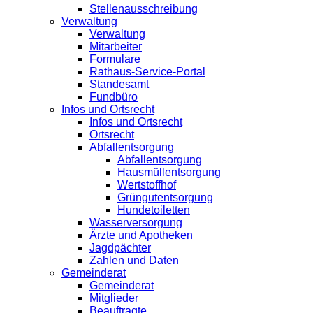
Stellenausschreibung
Verwaltung
Verwaltung
Mitarbeiter
Formulare
Rathaus-Service-Portal
Standesamt
Fundbüro
Infos und Ortsrecht
Infos und Ortsrecht
Ortsrecht
Abfallentsorgung
Abfallentsorgung
Hausmüllentsorgung
Wertstoffhof
Grüngutentsorgung
Hundetoiletten
Wasserversorgung
Ärzte und Apotheken
Jagdpächter
Zahlen und Daten
Gemeinderat
Gemeinderat
Mitglieder
Beauftragte