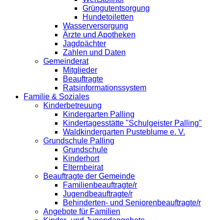
Grüngutentsorgung
Hundetoiletten
Wasserversorgung
Ärzte und Apotheken
Jagdpächter
Zahlen und Daten
Gemeinderat
Mitglieder
Beauftragte
Ratsinformationssystem
Familie & Soziales
Kinderbetreuung
Kindergarten Palling
Kindertagesstätte "Schulgeister Palling"
Waldkindergarten Pusteblume e. V.
Grundschule Palling
Grundschule
Kinderhort
Elternbeirat
Beauftragte der Gemeinde
Familienbeauftragte/r
Jugendbeauftragte/r
Behinderten- und Seniorenbeauftragte/r
Angebote für Familien