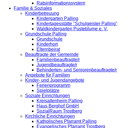
Ratsinformationssystem
Familie & Soziales
Kinderbetreuung
Kindergarten Palling
Kindertagesstätte "Schulgeister Palling"
Waldkindergarten Pusteblume e. V.
Grundschule Palling
Grundschule
Kinderhort
Elternbeirat
Beauftragte der Gemeinde
Familienbeauftragte/r
Jugendbeauftragte/r
Behinderten- und Seniorenbeauftragte/r
Angebote für Familien
Kinder- und Jugendangebote
Ferienprogramm
Spielplätze
Soziale Einrichtungen
Kreisaltenheim Palling
Haus Berghof GmbH
SozialRaum Trostberg
Kirchliche Einrichtungen
Katholisches Pfarramt Palling
Evangelisches Pfarramt Trostberg