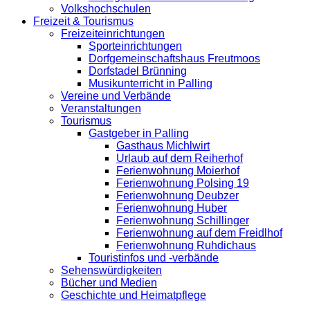
Volkshochschulen
Freizeit & Tourismus
Freizeiteinrichtungen
Sporteinrichtungen
Dorfgemeinschaftshaus Freutmoos
Dorfstadel Brünning
Musikunterricht in Palling
Vereine und Verbände
Veranstaltungen
Tourismus
Gastgeber in Palling
Gasthaus Michlwirt
Urlaub auf dem Reiherhof
Ferienwohnung Moierhof
Ferienwohnung Polsing 19
Ferienwohnung Deubzer
Ferienwohnung Huber
Ferienwohnung Schillinger
Ferienwohnung auf dem Freidlhof
Ferienwohnung Ruhdichaus
Touristinfos und -verbände
Sehenswürdigkeiten
Bücher und Medien
Geschichte und Heimatpflege