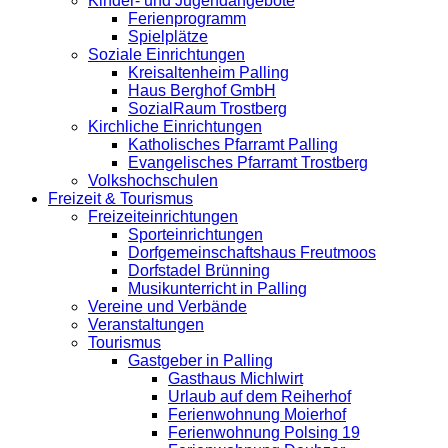
Kinder- und Jugendangebote
Ferienprogramm
Spielplätze
Soziale Einrichtungen
Kreisaltenheim Palling
Haus Berghof GmbH
SozialRaum Trostberg
Kirchliche Einrichtungen
Katholisches Pfarramt Palling
Evangelisches Pfarramt Trostberg
Volkshochschulen
Freizeit & Tourismus
Freizeiteinrichtungen
Sporteinrichtungen
Dorfgemeinschaftshaus Freutmoos
Dorfstadel Brünning
Musikunterricht in Palling
Vereine und Verbände
Veranstaltungen
Tourismus
Gastgeber in Palling
Gasthaus Michlwirt
Urlaub auf dem Reiherhof
Ferienwohnung Moierhof
Ferienwohnung Polsing 19