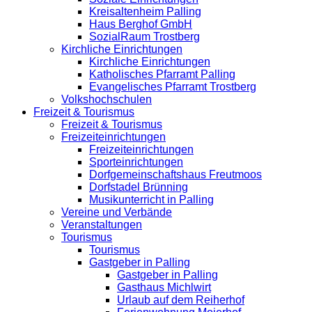
Kreisaltenheim Palling
Haus Berghof GmbH
SozialRaum Trostberg
Kirchliche Einrichtungen
Kirchliche Einrichtungen
Katholisches Pfarramt Palling
Evangelisches Pfarramt Trostberg
Volkshochschulen
Freizeit & Tourismus
Freizeit & Tourismus
Freizeiteinrichtungen
Freizeiteinrichtungen
Sporteinrichtungen
Dorfgemeinschaftshaus Freutmoos
Dorfstadel Brünning
Musikunterricht in Palling
Vereine und Verbände
Veranstaltungen
Tourismus
Tourismus
Gastgeber in Palling
Gastgeber in Palling
Gasthaus Michlwirt
Urlaub auf dem Reiherhof