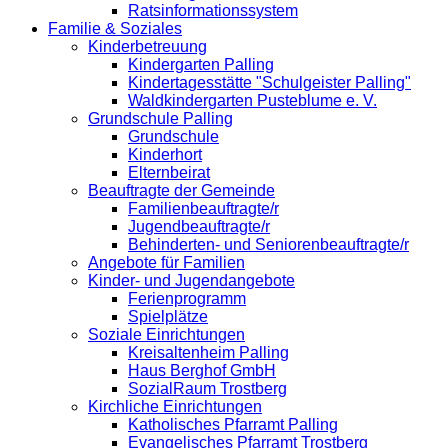
Ratsinformationssystem
Familie & Soziales
Kinderbetreuung
Kindergarten Palling
Kindertagesstätte "Schulgeister Palling"
Waldkindergarten Pusteblume e. V.
Grundschule Palling
Grundschule
Kinderhort
Elternbeirat
Beauftragte der Gemeinde
Familienbeauftragte/r
Jugendbeauftragte/r
Behinderten- und Seniorenbeauftragte/r
Angebote für Familien
Kinder- und Jugendangebote
Ferienprogramm
Spielplätze
Soziale Einrichtungen
Kreisaltenheim Palling
Haus Berghof GmbH
SozialRaum Trostberg
Kirchliche Einrichtungen
Katholisches Pfarramt Palling
Evangelisches Pfarramt Trostberg