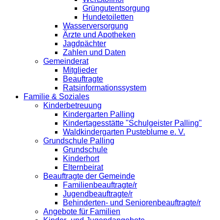
Grüngutentsorgung
Hundetoiletten
Wasserversorgung
Ärzte und Apotheken
Jagdpächter
Zahlen und Daten
Gemeinderat
Mitglieder
Beauftragte
Ratsinformationssystem
Familie & Soziales
Kinderbetreuung
Kindergarten Palling
Kindertagesstätte "Schulgeister Palling"
Waldkindergarten Pusteblume e. V.
Grundschule Palling
Grundschule
Kinderhort
Elternbeirat
Beauftragte der Gemeinde
Familienbeauftragte/r
Jugendbeauftragte/r
Behinderten- und Seniorenbeauftragte/r
Angebote für Familien