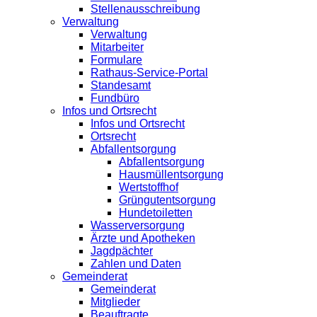
Stellenausschreibung
Verwaltung
Verwaltung
Mitarbeiter
Formulare
Rathaus-Service-Portal
Standesamt
Fundbüro
Infos und Ortsrecht
Infos und Ortsrecht
Ortsrecht
Abfallentsorgung
Abfallentsorgung
Hausmüllentsorgung
Wertstoffhof
Grüngutentsorgung
Hundetoiletten
Wasserversorgung
Ärzte und Apotheken
Jagdpächter
Zahlen und Daten
Gemeinderat
Gemeinderat
Mitglieder
Beauftragte