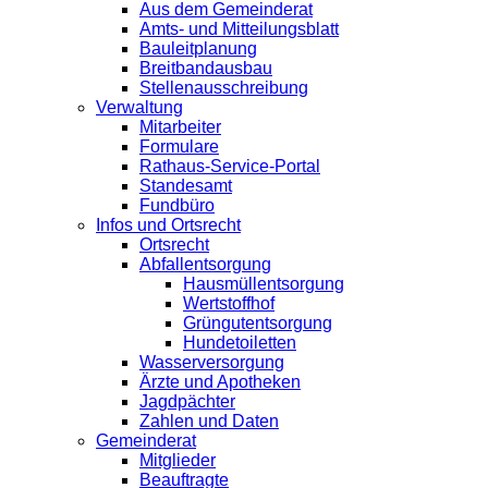
Aus dem Gemeinderat
Amts- und Mitteilungsblatt
Bauleitplanung
Breitbandausbau
Stellenausschreibung
Verwaltung
Mitarbeiter
Formulare
Rathaus-Service-Portal
Standesamt
Fundbüro
Infos und Ortsrecht
Ortsrecht
Abfallentsorgung
Hausmüllentsorgung
Wertstoffhof
Grüngutentsorgung
Hundetoiletten
Wasserversorgung
Ärzte und Apotheken
Jagdpächter
Zahlen und Daten
Gemeinderat
Mitglieder
Beauftragte