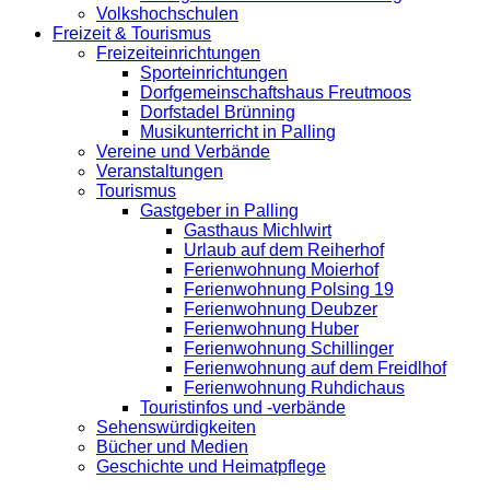
Volkshochschulen
Freizeit & Tourismus
Freizeiteinrichtungen
Sporteinrichtungen
Dorfgemeinschaftshaus Freutmoos
Dorfstadel Brünning
Musikunterricht in Palling
Vereine und Verbände
Veranstaltungen
Tourismus
Gastgeber in Palling
Gasthaus Michlwirt
Urlaub auf dem Reiherhof
Ferienwohnung Moierhof
Ferienwohnung Polsing 19
Ferienwohnung Deubzer
Ferienwohnung Huber
Ferienwohnung Schillinger
Ferienwohnung auf dem Freidlhof
Ferienwohnung Ruhdichaus
Touristinfos und -verbände
Sehenswürdigkeiten
Bücher und Medien
Geschichte und Heimatpflege