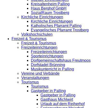
Kreisaltenheim Palling
Haus Berghof GmbH
SozialRaum Trostberg
Kirchliche Einrichtungen
Kirchliche Einrichtungen
Katholisches Pfarramt Palling
Evangelisches Pfarramt Trostberg
Volkshochschulen
Freizeit & Tourismus
Freizeit & Tourismus
Freizeiteinrichtungen
Freizeiteinrichtungen
Sporteinrichtungen
Dorfgemeinschaftshaus Freutmoos
Dorfstadel Brünning
Musikunterricht in Palling
Vereine und Verbände
Veranstaltungen
Tourismus
Tourismus
Gastgeber in Palling
Gastgeber in Palling
Gasthaus Michlwirt
Urlaub auf dem Reiherhof