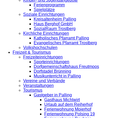
Kinder- und Jugendangebote
Ferienprogramm
Spielplätze
Soziale Einrichtungen
Kreisaltenheim Palling
Haus Berghof GmbH
SozialRaum Trostberg
Kirchliche Einrichtungen
Katholisches Pfarramt Palling
Evangelisches Pfarramt Trostberg
Volkshochschulen
Freizeit & Tourismus
Freizeiteinrichtungen
Sporteinrichtungen
Dorfgemeinschaftshaus Freutmoos
Dorfstadel Brünning
Musikunterricht in Palling
Vereine und Verbände
Veranstaltungen
Tourismus
Gastgeber in Palling
Gasthaus Michlwirt
Urlaub auf dem Reiherhof
Ferienwohnung Moierhof
Ferienwohnung Polsing 19