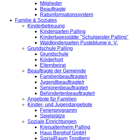
Mitglieder
Beauftragte
Ratsinformationssystem
Familie & Soziales
Kinderbetreuung
Kindergarten Palling
Kindertagesstätte "Schulgeister Palling"
Waldkindergarten Pusteblume e. V.
Grundschule Palling
Grundschule
Kinderhort
Elternbeirat
Beauftragte der Gemeinde
Familienbeauftragte/r
Jugendbeauftragte/r
Seniorenbeauftragte/r
Behindertenbeauftragte/r
Angebote für Familien
Kinder- und Jugendangebote
Ferienprogramm
Spielplätze
Soziale Einrichtungen
Kreisaltenheim Palling
Haus Berghof GmbH
SozialRaum Trostberg