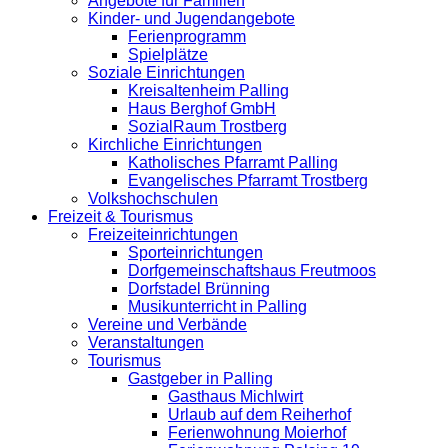
Angebote für Familien
Kinder- und Jugendangebote
Ferienprogramm
Spielplätze
Soziale Einrichtungen
Kreisaltenheim Palling
Haus Berghof GmbH
SozialRaum Trostberg
Kirchliche Einrichtungen
Katholisches Pfarramt Palling
Evangelisches Pfarramt Trostberg
Volkshochschulen
Freizeit & Tourismus
Freizeiteinrichtungen
Sporteinrichtungen
Dorfgemeinschaftshaus Freutmoos
Dorfstadel Brünning
Musikunterricht in Palling
Vereine und Verbände
Veranstaltungen
Tourismus
Gastgeber in Palling
Gasthaus Michlwirt
Urlaub auf dem Reiherhof
Ferienwohnung Moierhof