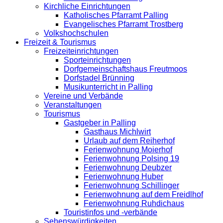
Kirchliche Einrichtungen
Katholisches Pfarramt Palling
Evangelisches Pfarramt Trostberg
Volkshochschulen
Freizeit & Tourismus
Freizeiteinrichtungen
Sporteinrichtungen
Dorfgemeinschaftshaus Freutmoos
Dorfstadel Brünning
Musikunterricht in Palling
Vereine und Verbände
Veranstaltungen
Tourismus
Gastgeber in Palling
Gasthaus Michlwirt
Urlaub auf dem Reiherhof
Ferienwohnung Moierhof
Ferienwohnung Polsing 19
Ferienwohnung Deubzer
Ferienwohnung Huber
Ferienwohnung Schillinger
Ferienwohnung auf dem Freidlhof
Ferienwohnung Ruhdichaus
Touristinfos und -verbände
Sehenswürdigkeiten