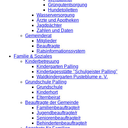
Grüngutentsorgung
Hundetoiletten
Wasserversorgung
Ärzte und Apotheken
Jagdpächter
Zahlen und Daten
Gemeinderat
Mitglieder
Beauftragte
Ratsinformationssystem
Familie & Soziales
Kinderbetreuung
Kindergarten Palling
Kindertagesstätte "Schulgeister Palling"
Waldkindergarten Pusteblume e. V.
Grundschule Palling
Grundschule
Kinderhort
Elternbeirat
Beauftragte der Gemeinde
Familienbeauftragte/r
Jugendbeauftragte/r
Seniorenbeauftragte/r
Behindertenbeauftragte/r