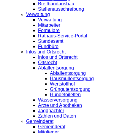
Breitbandausbau
Stellenausschreibung
Verwaltung
Verwaltung
Mitarbeiter
Formulare
Rathaus-Service-Portal
Standesamt
Fundbüro
Infos und Ortsrecht
Infos und Ortsrecht
Ortsrecht
Abfallentsorgung
Abfallentsorgung
Hausmüllentsorgung
Wertstoffhof
Grüngutentsorgung
Hundetoiletten
Wasserversorgung
Ärzte und Apotheken
Jagdpächter
Zahlen und Daten
Gemeinderat
Gemeinderat
Mitglieder