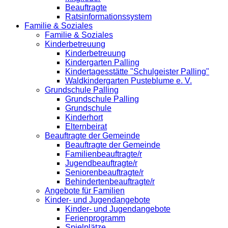
Beauftragte
Ratsinformationssystem
Familie & Soziales
Familie & Soziales
Kinderbetreuung
Kinderbetreuung
Kindergarten Palling
Kindertagesstätte "Schulgeister Palling"
Waldkindergarten Pusteblume e. V.
Grundschule Palling
Grundschule Palling
Grundschule
Kinderhort
Elternbeirat
Beauftragte der Gemeinde
Beauftragte der Gemeinde
Familienbeauftragte/r
Jugendbeauftragte/r
Seniorenbeauftragte/r
Behindertenbeauftragte/r
Angebote für Familien
Kinder- und Jugendangebote
Kinder- und Jugendangebote
Ferienprogramm
Spielplätze