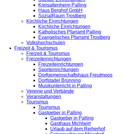
Kreisaltenheim Palling
Haus Berghof GmbH
SozialRaum Trostberg
Kirchliche Einrichtungen
Kirchliche Einrichtungen
Katholisches Pfarramt Palling
Evangelisches Pfarramt Trostberg
Volkshochschulen
Freizeit & Tourismus
Freizeit & Tourismus
Freizeiteinrichtungen
Freizeiteinrichtungen
Sporteinrichtungen
Dorfgemeinschaftshaus Freutmoos
Dorfstadel Brünning
Musikunterricht in Palling
Vereine und Verbände
Veranstaltungen
Tourismus
Tourismus
Gastgeber in Palling
Gastgeber in Palling
Gasthaus Michlwirt
Urlaub auf dem Reiherhof