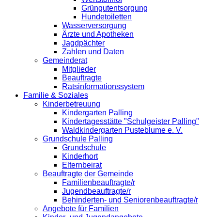
Grüngutentsorgung
Hundetoiletten
Wasserversorgung
Ärzte und Apotheken
Jagdpächter
Zahlen und Daten
Gemeinderat
Mitglieder
Beauftragte
Ratsinformationssystem
Familie & Soziales
Kinderbetreuung
Kindergarten Palling
Kindertagesstätte "Schulgeister Palling"
Waldkindergarten Pusteblume e. V.
Grundschule Palling
Grundschule
Kinderhort
Elternbeirat
Beauftragte der Gemeinde
Familienbeauftragte/r
Jugendbeauftragte/r
Behinderten- und Seniorenbeauftragte/r
Angebote für Familien