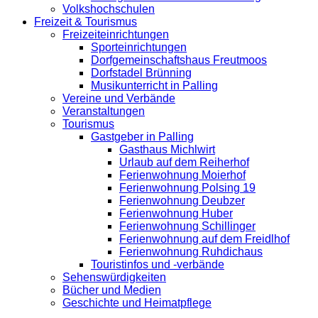
Volkshochschulen
Freizeit & Tourismus
Freizeiteinrichtungen
Sporteinrichtungen
Dorfgemeinschaftshaus Freutmoos
Dorfstadel Brünning
Musikunterricht in Palling
Vereine und Verbände
Veranstaltungen
Tourismus
Gastgeber in Palling
Gasthaus Michlwirt
Urlaub auf dem Reiherhof
Ferienwohnung Moierhof
Ferienwohnung Polsing 19
Ferienwohnung Deubzer
Ferienwohnung Huber
Ferienwohnung Schillinger
Ferienwohnung auf dem Freidlhof
Ferienwohnung Ruhdichaus
Touristinfos und -verbände
Sehenswürdigkeiten
Bücher und Medien
Geschichte und Heimatpflege