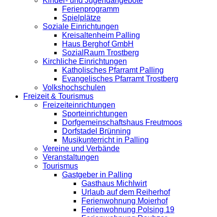
Kinder- und Jugendangebote
Ferienprogramm
Spielplätze
Soziale Einrichtungen
Kreisaltenheim Palling
Haus Berghof GmbH
SozialRaum Trostberg
Kirchliche Einrichtungen
Katholisches Pfarramt Palling
Evangelisches Pfarramt Trostberg
Volkshochschulen
Freizeit & Tourismus
Freizeiteinrichtungen
Sporteinrichtungen
Dorfgemeinschaftshaus Freutmoos
Dorfstadel Brünning
Musikunterricht in Palling
Vereine und Verbände
Veranstaltungen
Tourismus
Gastgeber in Palling
Gasthaus Michlwirt
Urlaub auf dem Reiherhof
Ferienwohnung Moierhof
Ferienwohnung Polsing 19