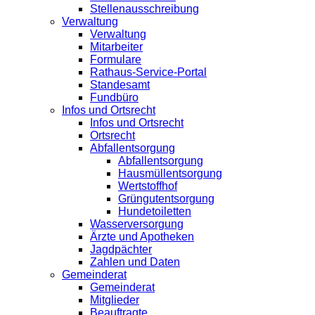
Stellenausschreibung
Verwaltung
Verwaltung
Mitarbeiter
Formulare
Rathaus-Service-Portal
Standesamt
Fundbüro
Infos und Ortsrecht
Infos und Ortsrecht
Ortsrecht
Abfallentsorgung
Abfallentsorgung
Hausmüllentsorgung
Wertstoffhof
Grüngutentsorgung
Hundetoiletten
Wasserversorgung
Ärzte und Apotheken
Jagdpächter
Zahlen und Daten
Gemeinderat
Gemeinderat
Mitglieder
Beauftragte