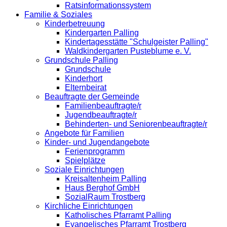
Ratsinformationssystem
Familie & Soziales
Kinderbetreuung
Kindergarten Palling
Kindertagesstätte "Schulgeister Palling"
Waldkindergarten Pusteblume e. V.
Grundschule Palling
Grundschule
Kinderhort
Elternbeirat
Beauftragte der Gemeinde
Familienbeauftragte/r
Jugendbeauftragte/r
Behinderten- und Seniorenbeauftragte/r
Angebote für Familien
Kinder- und Jugendangebote
Ferienprogramm
Spielplätze
Soziale Einrichtungen
Kreisaltenheim Palling
Haus Berghof GmbH
SozialRaum Trostberg
Kirchliche Einrichtungen
Katholisches Pfarramt Palling
Evangelisches Pfarramt Trostberg