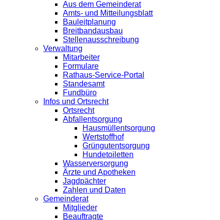
Aus dem Gemeinderat
Amts- und Mitteilungsblatt
Bauleitplanung
Breitbandausbau
Stellenausschreibung
Verwaltung
Mitarbeiter
Formulare
Rathaus-Service-Portal
Standesamt
Fundbüro
Infos und Ortsrecht
Ortsrecht
Abfallentsorgung
Hausmüllentsorgung
Wertstoffhof
Grüngutentsorgung
Hundetoiletten
Wasserversorgung
Ärzte und Apotheken
Jagdpächter
Zahlen und Daten
Gemeinderat
Mitglieder
Beauftragte